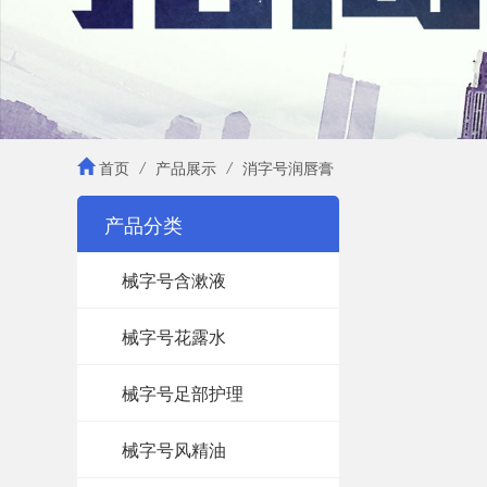
首页
/
产品展示
/
消字号润唇膏
产品分类
械字号含漱液
械字号花露水
械字号足部护理
械字号风精油